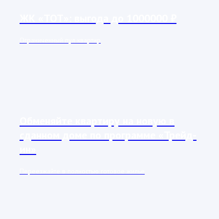
ЖК «ТОТ»: выгода до 1000000 ₽
Ограниченный пул квартир
Обменяйте квартиру на новую в
сданном доме по программе «Трейд-
ин»
Переезжайте в полностью готовое жилье