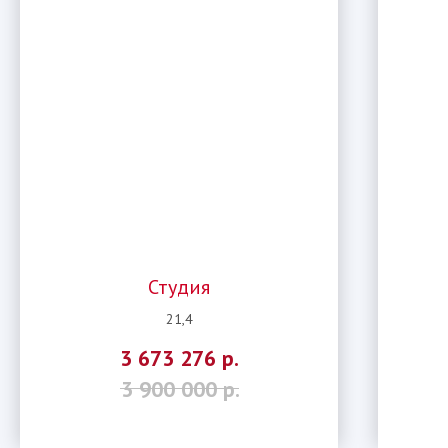
Студия
21,4
3 673 276
р.
3 900 000
р.