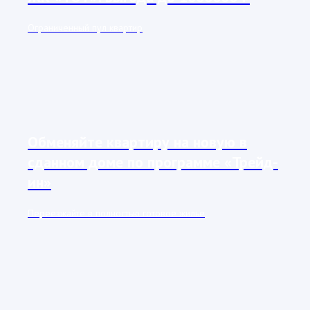
Ограниченный пул квартир
Обменяйте квартиру на новую в
сданном доме по программе «Трейд-
ин»
Переезжайте в полностью готовое жилье