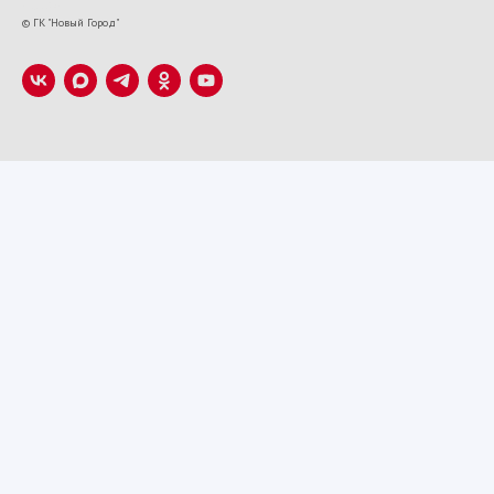
VK22673
© ГК "Новый Город"