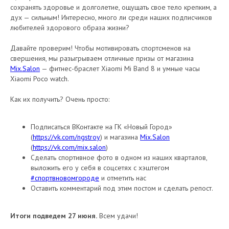
сохранять здоровье и долголетие, ощущать свое тело крепким, а
дух — сильным! Интересно, много ли среди наших подписчиков
любителей здорового образа жизни?
Давайте проверим! Чтобы мотивировать спортсменов на
свершения, мы разыгрываем отличные призы от магазина
Mix.Salon
— фитнес-браслет Xiaomi Mi Band 8 и умные часы
Xiaomi Poco watch.
Как их получить? Очень просто:
Подписаться ВКонтакте на ГК «Новый Город»
(
https://vk.com/ngstroy
) и магазина
Mix.Salon
(
https://vk.com/mix.salon
)
Сделать спортивное фото в одном из наших кварталов,
выложить его у себя в соцсетях с хэштегом
#спортвновомгороде
и отметить нас
Оставить комментарий под этим постом и сделать репост.
Итоги подведем 27 июня.
Всем удачи!