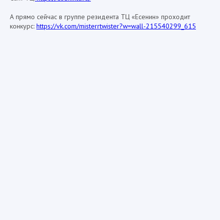
А прямо сейчас в группе резидента ТЦ «Есенин» проходит
конкурс:
https://vk.com/misterrtwister?w=wall-215540299_615