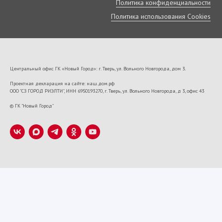
Политика конфиденциальности
Политика использования Cookies
Центральный офис ГК «Новый Город»: г. Тверь, ул. Вольного Новгорода, дом 3.
Проектная декларация на сайте: наш.дом.рф
ООО "СЗ ГОРОД РИЭЛТИ", ИНН 6950193270, г. Тверь, ул. Вольного Новгорода, д 3, офис 43
VK22673
© ГК "Новый Город"