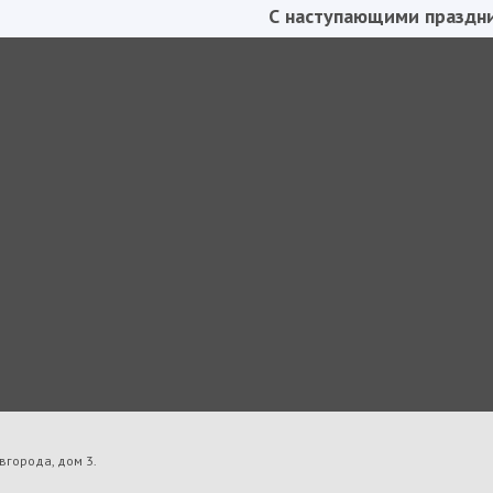
С наступающими праздни
вгорода, дом 3.