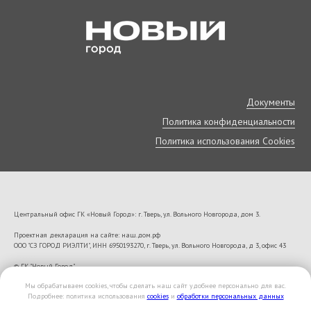
Документы
Политика конфиденциальности
Политика использования Cookies
Центральный офис ГК «Новый Город»: г. Тверь, ул. Вольного Новгорода, дом 3.
Проектная декларация на сайте: наш.дом.рф
ООО "СЗ ГОРОД РИЭЛТИ", ИНН 6950193270, г. Тверь, ул. Вольного Новгорода, д 3, офис 43
VK22673
© ГК "Новый Город"
Мы обрабатываем cookies, чтобы сделать наш сайт удобнее персонально для вас.
Подробнее: политика использования
cookies
и
обработки персональных данных