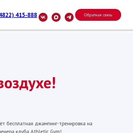
(4822) 415-888
Обратная связь
воздухе!
дёт бесплатная джампинг-тренировка на
енера клуба Athletic Gym!