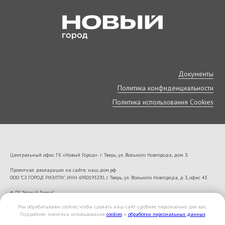
Документы
Политика конфиденциальности
Политика использования Cookies
Центральный офис ГК «Новый Город»: г. Тверь, ул. Вольного Новгорода, дом 3.
Проектная декларация на сайте: наш.дом.рф
ООО "СЗ ГОРОД РИЭЛТИ", ИНН 6950193270, г. Тверь, ул. Вольного Новгорода, д 3, офис 43
VK22673
© ГК "Новый Город"
Мы обрабатываем cookies, чтобы сделать наш сайт удобнее персонально для вас.
Подробнее: политика использования
cookies
и
обработки персональных данных