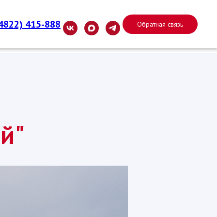
(4822) 415-888
Обратная связь
й"