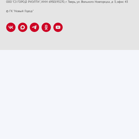
ООО "СЗ ГОРОД РИЭЛТИ", ИНН 6950193270, г. Тверь, ул. Вольного Новгорода, д 3, офис 43
VK22673
© ГК "Новый Город"