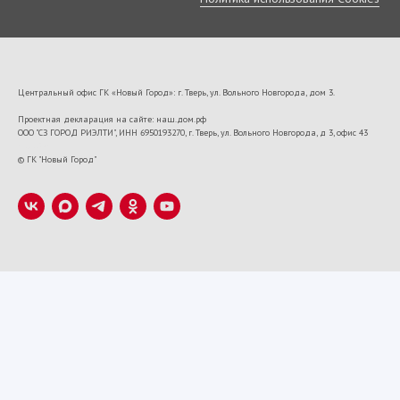
Центральный офис ГК «Новый Город»: г. Тверь, ул. Вольного Новгорода, дом 3.
Проектная декларация на сайте: наш.дом.рф
ООО "СЗ ГОРОД РИЭЛТИ", ИНН 6950193270, г. Тверь, ул. Вольного Новгорода, д 3, офис 43
VK22673
© ГК "Новый Город"