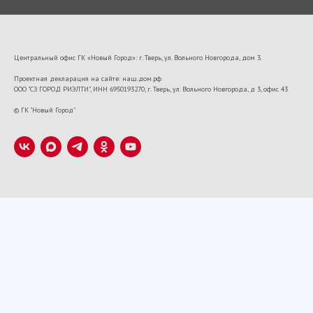
Центральный офис ГК «Новый Город»: г. Тверь, ул. Вольного Новгорода, дом 3.
Проектная декларация на сайте: наш.дом.рф
ООО "СЗ ГОРОД РИЭЛТИ", ИНН 6950193270, г. Тверь, ул. Вольного Новгорода, д 3, офис 43
VK22673
© ГК "Новый Город"