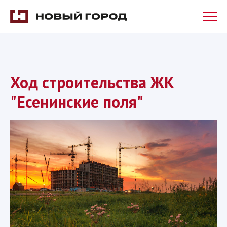
Ход строительства ЖК
"Есенинские поля"