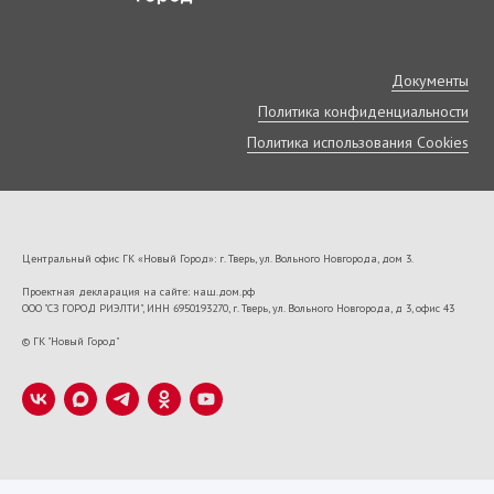
Документы
Политика конфиденциальности
Политика использования Cookies
Центральный офис ГК «Новый Город»: г. Тверь, ул. Вольного Новгорода, дом 3.
Проектная декларация на сайте: наш.дом.рф
ООО "СЗ ГОРОД РИЭЛТИ", ИНН 6950193270, г. Тверь, ул. Вольного Новгорода, д 3, офис 43
VK22673
© ГК "Новый Город"