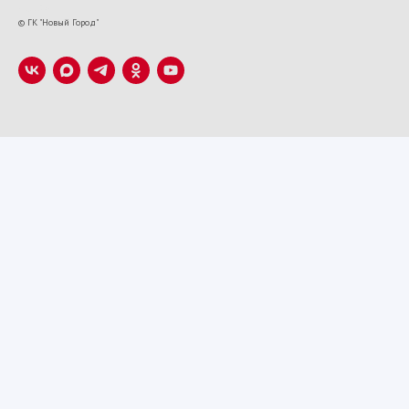
VK22673
© ГК "Новый Город"