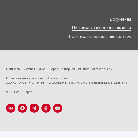
Документы
Политика конфиденциальности
Политика использования Cookies
Центральный офис ГК «Новый Город»: г. Тверь, ул. Вольного Новгорода, дом 3.
Проектная декларация на сайте: наш.дом.рф
ООО "СЗ ГОРОД РИЭЛТИ", ИНН 6950193270, г. Тверь, ул. Вольного Новгорода, д 3, офис 43
VK22673
© ГК "Новый Город"