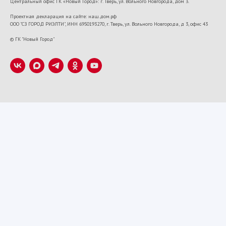
Центральный офис ГК «Новый Город»: г. Тверь, ул. Вольного Новгорода, дом 3.
Проектная декларация на сайте: наш.дом.рф
ООО "СЗ ГОРОД РИЭЛТИ", ИНН 6950193270, г. Тверь, ул. Вольного Новгорода, д 3, офис 43
VK22673
© ГК "Новый Город"