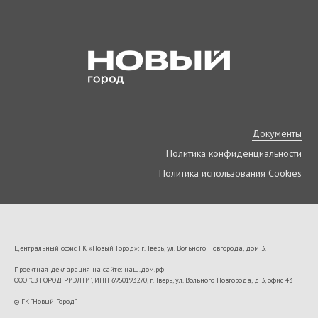
Документы
Политика конфиденциальности
Политика использования Cookies
Центральный офис ГК «Новый Город»: г. Тверь, ул. Вольного Новгорода, дом 3.
Проектная декларация на сайте: наш.дом.рф
ООО "СЗ ГОРОД РИЭЛТИ", ИНН 6950193270, г. Тверь, ул. Вольного Новгорода, д 3, офис 43
VK22673
© ГК "Новый Город"