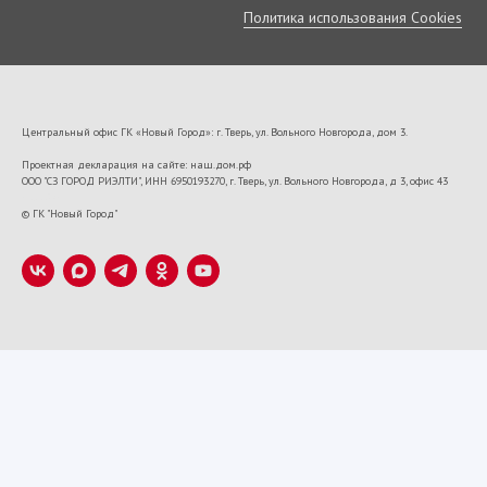
Политика использования Cookies
Центральный офис ГК «Новый Город»: г. Тверь, ул. Вольного Новгорода, дом 3.
Проектная декларация на сайте: наш.дом.рф
ООО "СЗ ГОРОД РИЭЛТИ", ИНН 6950193270, г. Тверь, ул. Вольного Новгорода, д 3, офис 43
VK22673
© ГК "Новый Город"