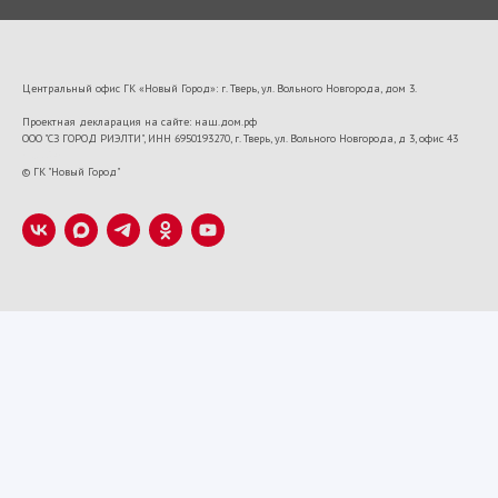
Центральный офис ГК «Новый Город»: г. Тверь, ул. Вольного Новгорода, дом 3.
Проектная декларация на сайте: наш.дом.рф
ООО "СЗ ГОРОД РИЭЛТИ", ИНН 6950193270, г. Тверь, ул. Вольного Новгорода, д 3, офис 43
VK22673
© ГК "Новый Город"